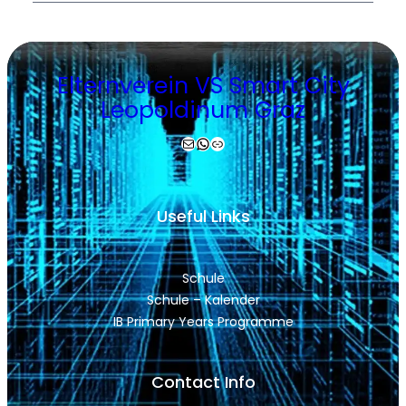
Elternverein VS Smart City
Leopoldinum Graz
Mail
WhatsApp
Link
Useful Links
Schule
Schule – Kalender
IB Primary Years Programme
Contact Info