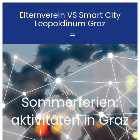
Direkt
Elternverein VS Smart City
zum
Leopoldinum Graz
Inhalt
wechseln
Sommerferien:
aktivitäten in Graz