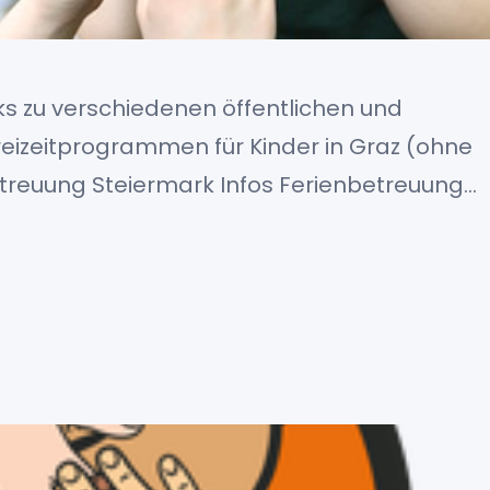
nks zu verschiedenen öffentlichen und
eizeitprogrammen für Kinder in Graz (ohne
treuung Steiermark Infos Ferienbetreuung
ttraining schwimmstunden.at ASKÖ
 HiJump Ferienbetreuung im Augustinum Infos
dventure Weeks Infos SommerKinderUni
nspaß Infos Wir freuen uns über weitere