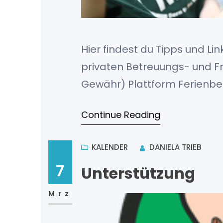
Hier findest du Tipps und Li
privaten Betreuungs- und Fr
Gewähr) Plattform Ferienbe
mit Schwimm- und Ballspor
Continue Reading
Ferienbetreuung Infos hier
Champs Sommercamp und A
KALENDER
DANIELA TRIEB
Infos FratzGraz Sommerferie
7
Unterstützung
Mrz