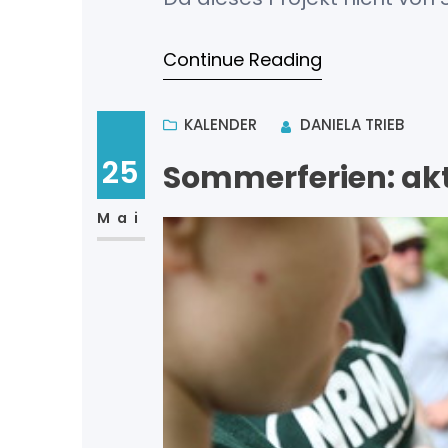
Yearbooks käuflich erworben
Continue Reading
Exemplar. Die Auslieferung 
Für Familien, die ihr Yearboo
KALENDER
DANIELA TRIEB
25
Sommerferien: akt
Mai